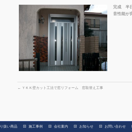
完成 半
音性能が
←
ＹＫＫ壁カット工法で窓リフォーム 窓取替え工事
り扱い商品
施工事例
会社案内
お知らせ
お問い合わせ