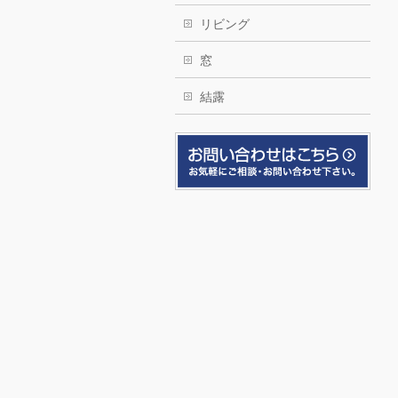
リビング
窓
結露