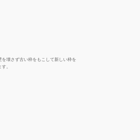
壁を壊さず古い枠をもこして新しい枠を
ます。