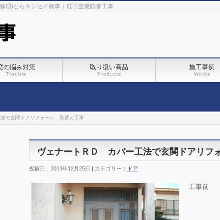
･修理)ならキンセイ商事｜成田空港防音工事
窓の悩み対策
取り扱い商品
施工事例
Trouble
Products
Works
工法で玄関ドアリフォーム 取替え工事
ヴェナートＲＤ カバー工法で玄関ドアリフ
投稿日：2013年12月25日 | カテゴリー：
ドア
工事前