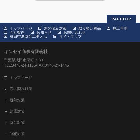
PAGETOP
トップページ
窓の悩み対策
取り扱い商品
施工事例
会社案内
お知らせ
お問い合わせ
成田空港防音工事とは
サイトマップ
キンセイ商事有限会社
千葉県成田市東町３３０
TEL:0476-24-1155/FAX:0476-24-1445
トップページ
窓の悩み対策
断熱対策
結露対策
防音対策
防犯対策