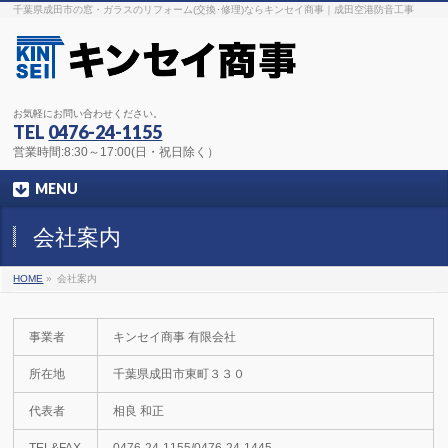
千葉県成田市の窓・ガラスのリフォーム(交換･修理)ならキンセイ商事｜成田空港防音工事
お気軽にお問い合わせください。
TEL
0476-24-1155
営業時間:8:30～17:00(日・祝日除く）
MENU
会社案内
HOME
»
会社案内
事業者
キンセイ商事 有限会社
所在地
千葉県成田市東町３３０
代表者
相良 和正