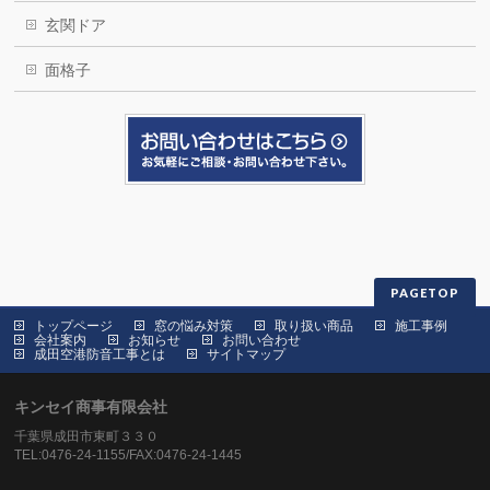
玄関ドア
面格子
PAGETOP
トップページ
窓の悩み対策
取り扱い商品
施工事例
会社案内
お知らせ
お問い合わせ
成田空港防音工事とは
サイトマップ
キンセイ商事有限会社
千葉県成田市東町３３０
TEL:0476-24-1155/FAX:0476-24-1445