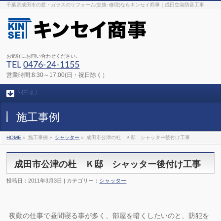
千葉県成田市の窓・ガラスのリフォーム(交換･修理)ならキンセイ商事｜成田空港防音工事
お気軽にお問い合わせください。
TEL
0476-24-1155
営業時間:8:30～17:00(日・祝日除く）
MENU
施工事例
HOME
»
施工事例 »
シャッター
»
成田市公津の杜 Ｋ邸 シャッター後付け工事
成田市公津の杜 Ｋ邸 シャッター後付け工事
投稿日：2011年3月3日 | カテゴリー：
シャッター
夜勤の仕事で昼間寝る事が多く、部屋を暗くしたいのと、防犯を