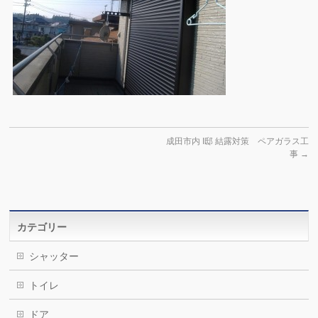
成田市内 I邸 結露対策 ペアガラス工
事
→
カテゴリー
シャッター
トイレ
ドア